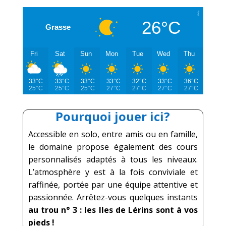
26°C
Grasse
Fri
Sat
Sun
Mon
Tue
Wed
Thu
33°C
33°C
33°C
33°C
32°C
33°C
36°C
25°C
25°C
25°C
27°C
27°C
27°C
27°C
Pourquoi jouer ici?
Accessible en solo, entre amis ou en famille,
le domaine propose également des cours
personnalisés adaptés à tous les niveaux.
L’atmosphère y est à la fois conviviale et
raffinée, portée par une équipe attentive et
passionnée.
Arrêtez-vous quelques instants
au trou n° 3 : les Iles de Lérins sont à vos
pieds !