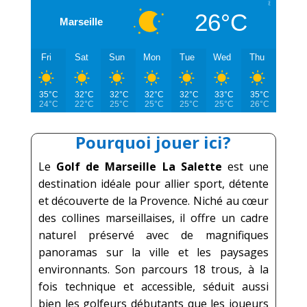
26°C
Marseille
Fri
Sat
Sun
Mon
Tue
Wed
Thu
35°C
32°C
32°C
32°C
32°C
33°C
35°C
24°C
22°C
25°C
25°C
25°C
25°C
26°C
Pourquoi jouer ici?
Le
Golf de Marseille La Salette
est une
destination idéale pour allier sport, détente
et découverte de la Provence. Niché au cœur
des collines marseillaises, il offre un cadre
naturel préservé avec de magnifiques
panoramas sur la ville et les paysages
environnants. Son parcours 18 trous, à la
fois technique et accessible, séduit aussi
bien les golfeurs débutants que les joueurs