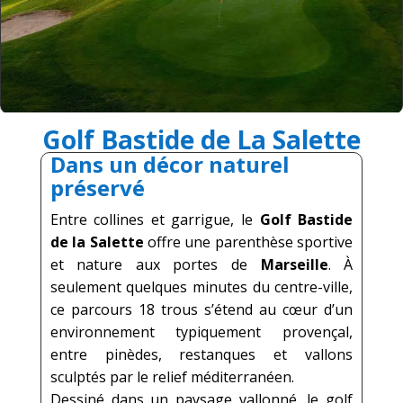
Golf Bastide de La Salette
D
ans un décor naturel
préservé
Entre collines et garrigue, le
Golf Bastide
de la Salette
offre une parenthèse sportive
et nature aux portes de
Marseille
. À
seulement quelques minutes du centre-ville,
ce parcours 18 trous s’étend au cœur d’un
environnement typiquement provençal,
entre pinèdes, restanques et vallons
sculptés par le relief méditerranéen.
Dessiné dans un paysage vallonné, le golf