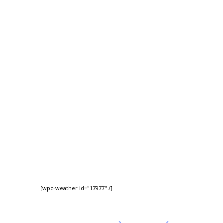
[wpc-weather id="17977" /]