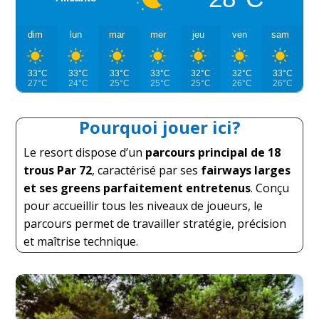
dim
lun
mar
mer
jeu
ven
sam
33°C
33°C
33°C
33°C
32°C
32°C
33°C
27°C
24°C
25°C
25°C
25°C
26°C
26°C
Pourquoi jouer ici?
Le resort dispose d’un
parcours principal de 18
trous Par 72
, caractérisé par ses
fairways larges
et ses greens parfaitement entretenus
. Conçu
pour accueillir tous les niveaux de joueurs, le
parcours permet de travailler stratégie, précision
et maîtrise technique.