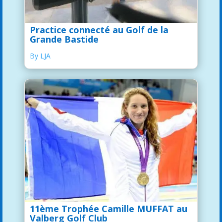
Practice connecté au Golf de la
Grande Bastide
By LJA
11ème Trophée Camille MUFFAT au
Valberg Golf Club