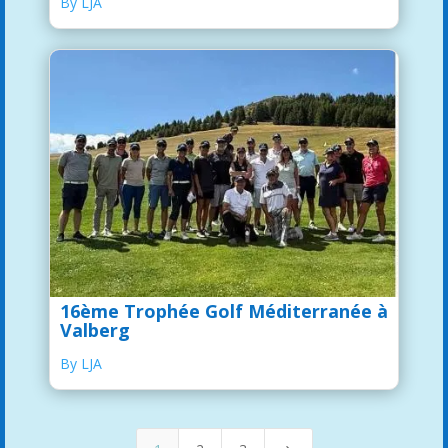
By LJA
16ème Trophée Golf Méditerranée à
Valberg
By LJA