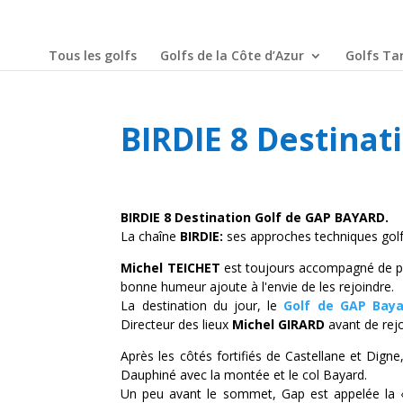
Tous les golfs
Golfs de la Côte d’Azur
Golfs Tar
BIRDIE 8 Destina
BIRDIE 8 Destination Golf de GAP BAYARD.
La chaîne
BIRDIE:
ses approches techniques golf,
Michel TEICHET
est toujours accompagné de pros
bonne humeur ajoute à l'envie de les rejoindre.
La destination du jour, le
Golf de GAP Baya
Directeur des lieux
Michel GIRARD
avant de rejo
Après les côtés fortifiés de Castellane et Dig
Dauphiné avec la montée et le col Bayard.
Un peu avant le sommet, Gap est appelée la «c