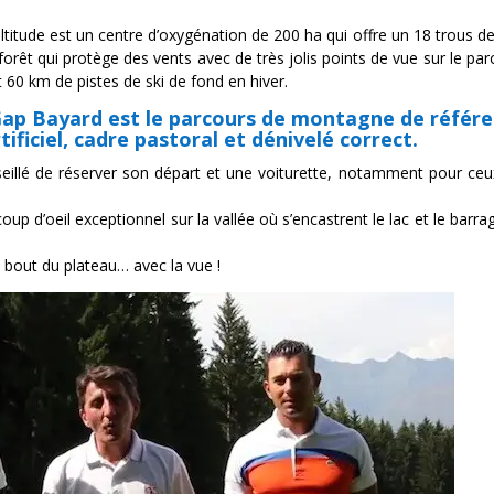
ltitude est un centre d’oxygénation de 200 ha qui offre un 18 trous de
orêt qui protège des vents avec de très jolis points de vue sur le par
et 60 km de pistes de ski de fond en hiver.
 Gap Bayard est le parcours de montagne de référ
ificiel, cadre pastoral et dénivelé correct.
onseillé de réserver son départ et une voiturette, notamment pour ceu
oup d’oeil exceptionnel sur la vallée où s’encastrent le lac et le barra
u bout du plateau… avec la vue !