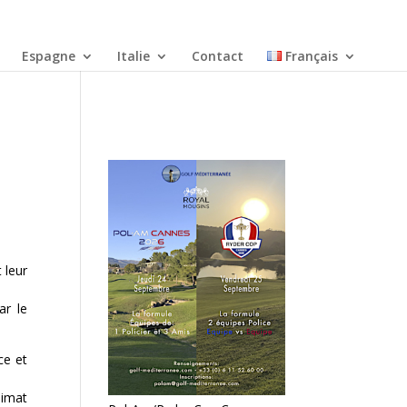
Espagne
Italie
Contact
Français
 leur
ar le
ce et
limat