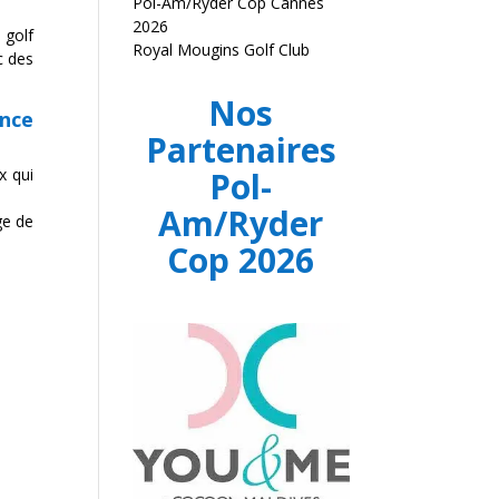
Pol-Am/Ryder Cop Cannes
2026
 golf
Royal Mougins Golf Club
c des
Nos
ence
Partenaires
Pol-
x qui
Am/Ryder
ge de
Cop 2026