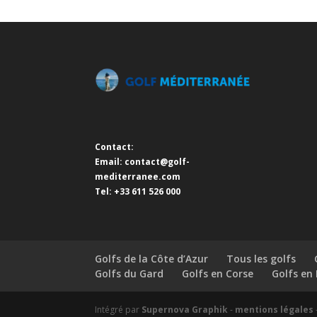
Contact:
Email:
contact@golf-
mediterranee.com
Tel: +33 611 526 000
Golfs de la Côte d’Azur
Tous les golfs
Golfs du Gard
Golfs en Corse
Golfs en
Intégré par
Supernova Graphik
-
mentions légales